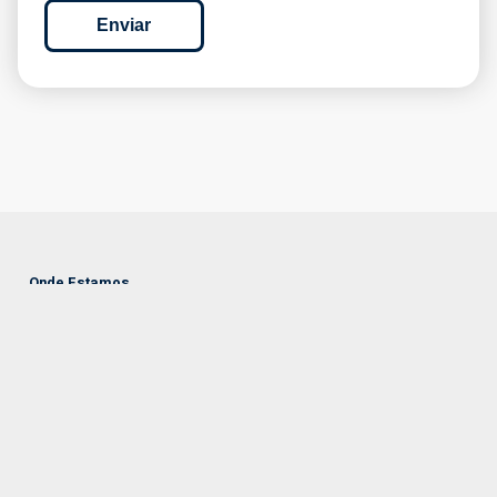
Enviar
Onde Estamos
Edifício Amoreiras Square
Rua Carlos Alberto da Mota Pinto 17, 3ºA
1070-313 Lisboa
Portugal
Contactos